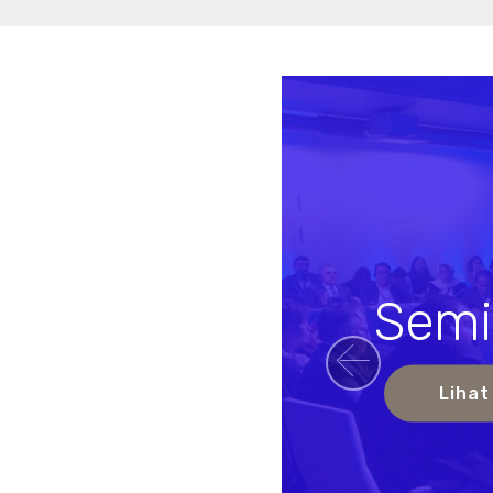
Semi
Previou
Lihat