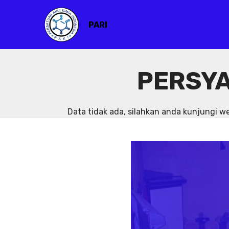
keluaran hk
slot g
PARI
PERSYA
Data tidak ada, silahkan anda kunjungi 