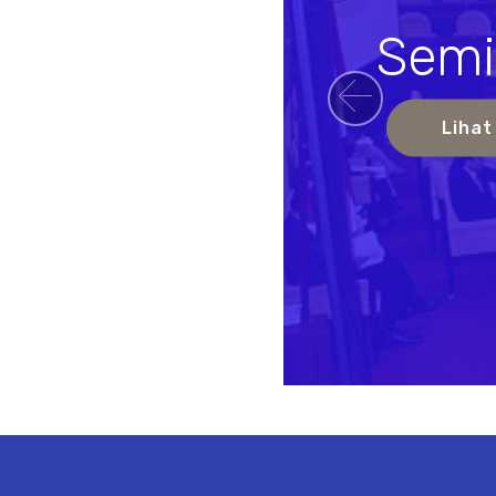
Semi
Previou
Lihat